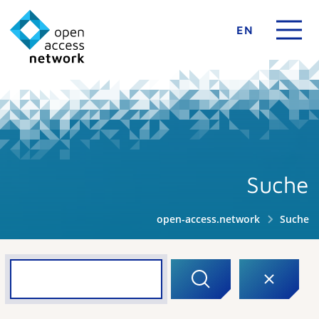
EN
Suche
open-access.network
Suche