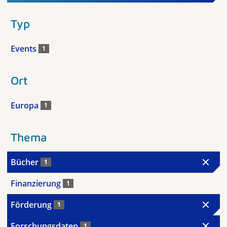
Typ
Events
1
Ort
Europa
1
Thema
Bücher
1
Finanzierung
1
Förderung
1
Forschungsdaten
1