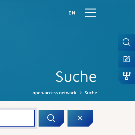
EN
Suche
open-access.network
Suche