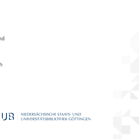
nd
ch