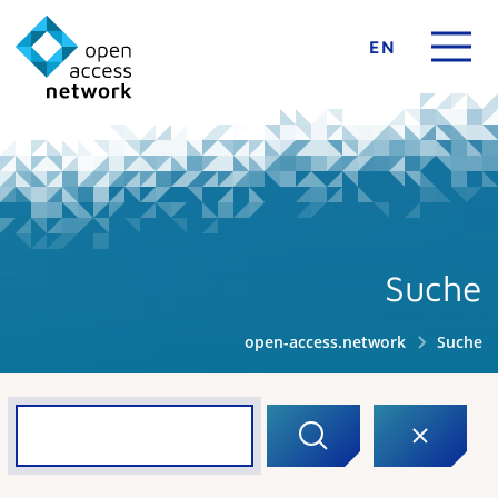
EN
Suche
open-access.network
Suche