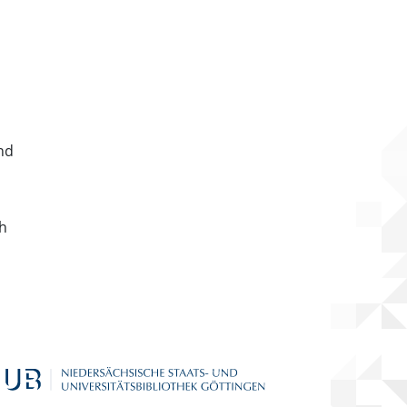
nd
ch