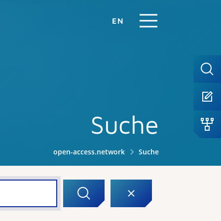
EN
Suche
open-access.network
Suche