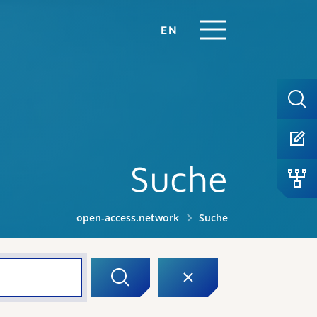
EN
Suche
open-access.network
Suche