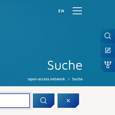
EN
Suche
open-access.network
Suche