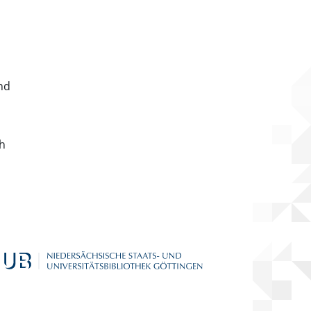
nd
ch