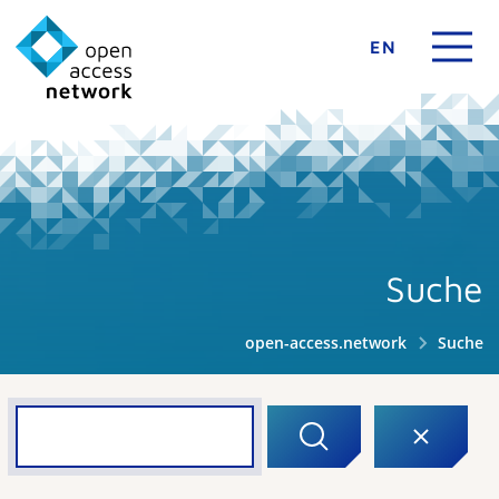
EN
Suche
open-access.network
Suche