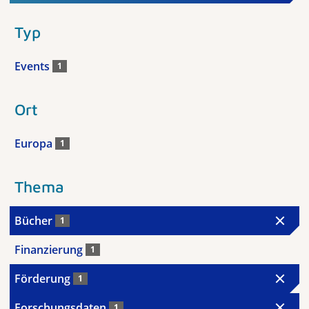
Typ
Events
1
Ort
Europa
1
Thema
Bücher
1
Finanzierung
1
Förderung
1
Forschungsdaten
1