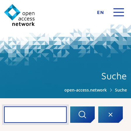
EN
Suche
open-access.network
Suche