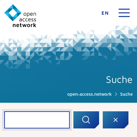
EN
Suche
open-access.network
Suche