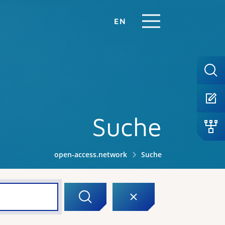
EN
Suche
open-access.network
Suche