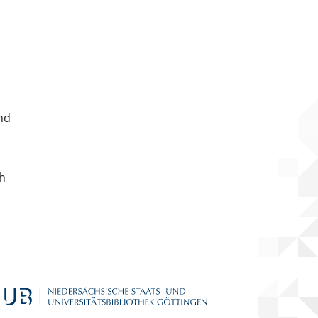
nd
ch