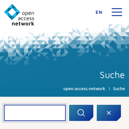
EN
Suche
open-access.network
Suche