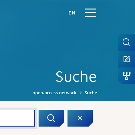
EN
Suche
open-access.network
Suche