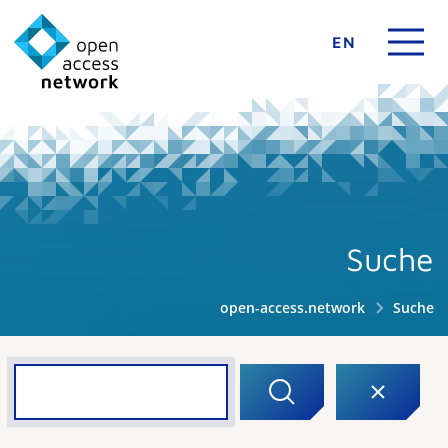
EN
Suche
open-access.network
Suche