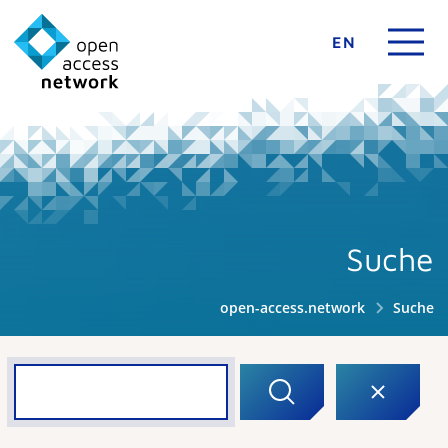
EN
Suche
open-access.network
Suche