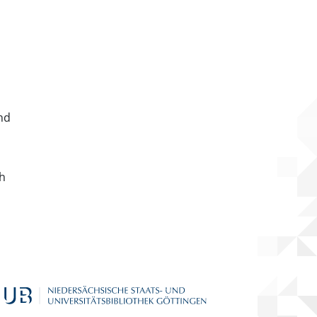
nd
ch