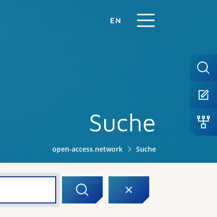
EN
Suche
open-access.network
Suche