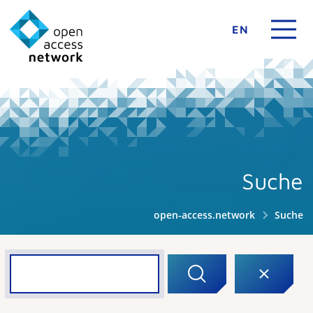
EN
Suche
open-access.network
Suche