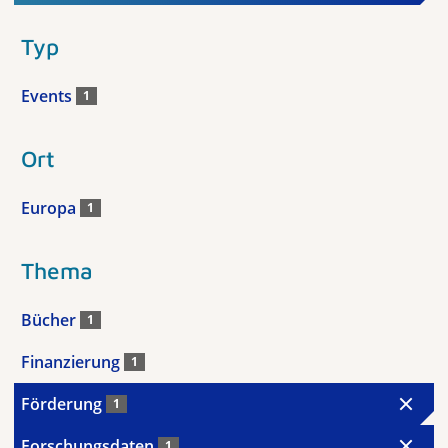
Typ
Events
1
Ort
Europa
1
Thema
Bücher
1
Finanzierung
1
Förderung
1
Forschungsdaten
1