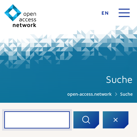
EN
Suche
open-access.network
Suche