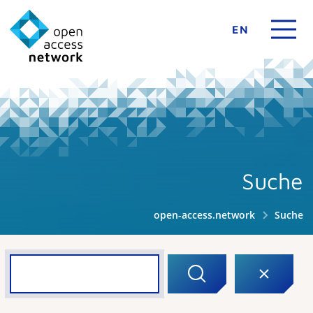
EN
Suche
open-access.network
Suche