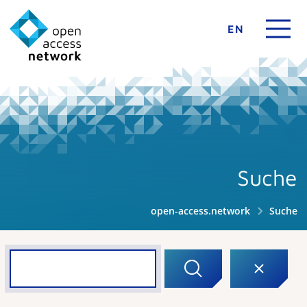
EN
Suche
open-access.network
Suche