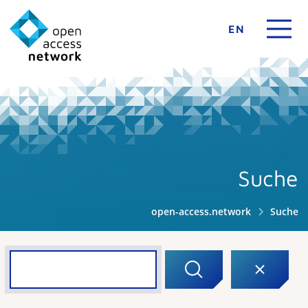
EN
Suche
open-access.network
Suche