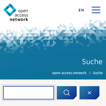
EN
Suche
open-access.network
Suche