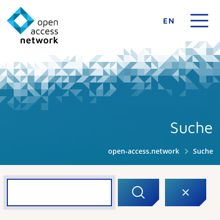
EN
Suche
open-access.network
Suche