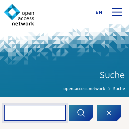
EN
Suche
open-access.network
Suche