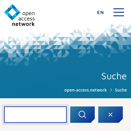
EN
Suche
open-access.network
Suche