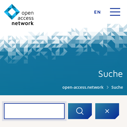
EN
Suche
open-access.network
Suche