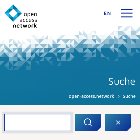
EN
Suche
open-access.network
Suche