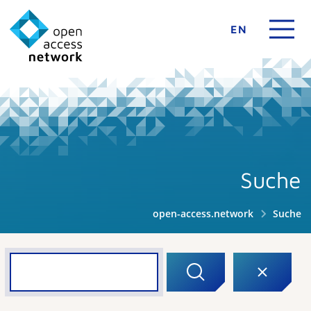
EN
Suche
open-access.network
Suche