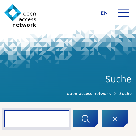
EN
Suche
open-access.network
Suche