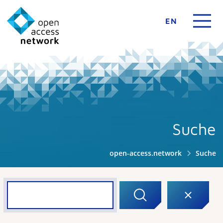
EN
Suche
open-access.network
Suche