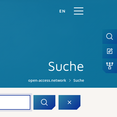
EN
Suche
open-access.network
Suche