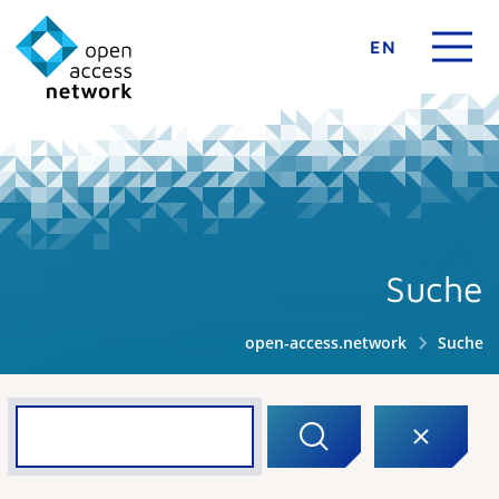
EN
Suche
open-access.network
Suche