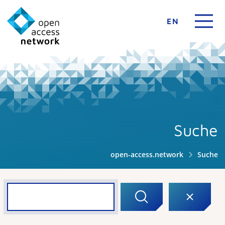
EN
Suche
open-access.network
Suche