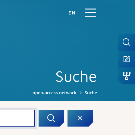
EN
Suche
open-access.network
Suche