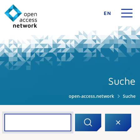
EN
Suche
open-access.network
Suche