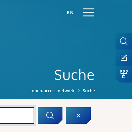
EN
Suche
open-access.network
Suche