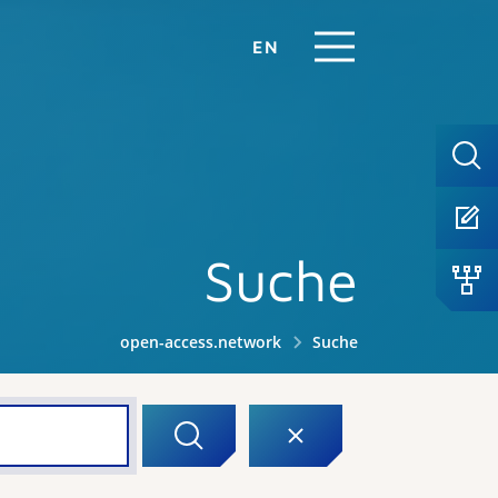
EN
Suche
open-access.network
Suche