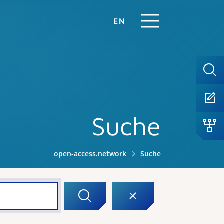
EN
Suche
open-access.network
Suche