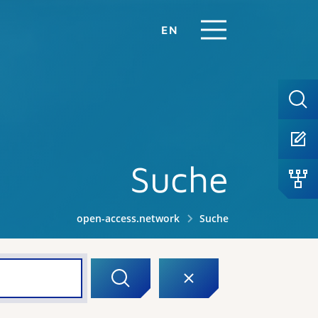
EN
Suche
open-access.network
Suche