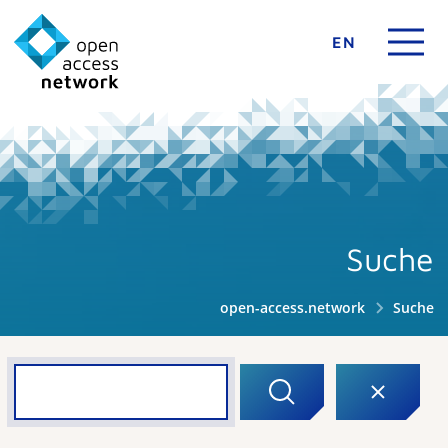
EN
Suche
open-access.network
Suche