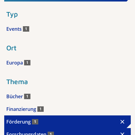
Typ
Events
1
Ort
Europa
1
Thema
Bücher
1
Finanzierung
1
Förderung
1
Forschungsdaten
1