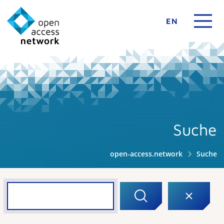
EN
Suche
open-access.network
Suche