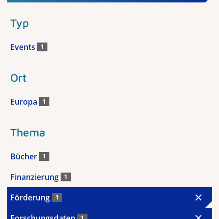
Typ
Events
1
Ort
Europa
1
Thema
Bücher
1
Finanzierung
1
Förderung
1
Forschungsdaten
1