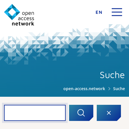
EN
Suche
open-access.network
Suche