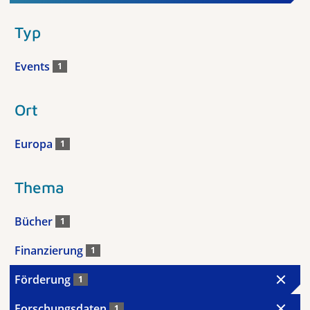
Typ
Events
1
Ort
Europa
1
Thema
Bücher
1
Finanzierung
1
Förderung
1
Forschungsdaten
1