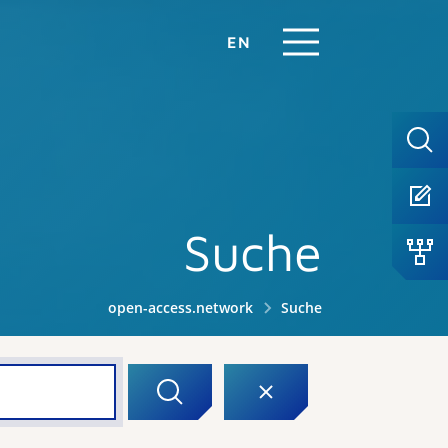
EN
Suche
open-access.network
Suche