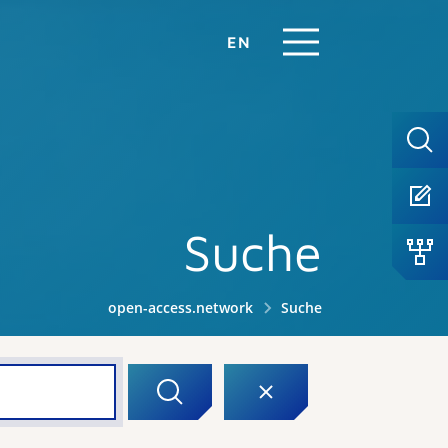
EN
Suche
open-access.network
Suche