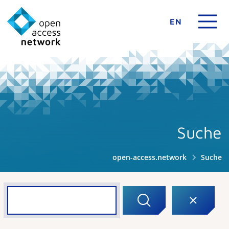
EN
Suche
open-access.network
Suche