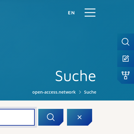
EN
Suche
open-access.network
Suche