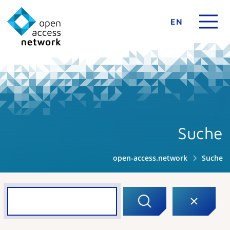
EN
Suche
open-access.network
Suche