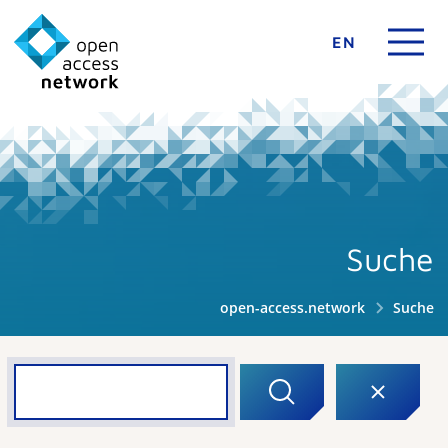
EN
Suche
open-access.network
Suche