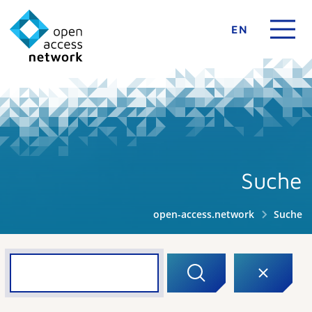
EN
Suche
open-access.network
Suche