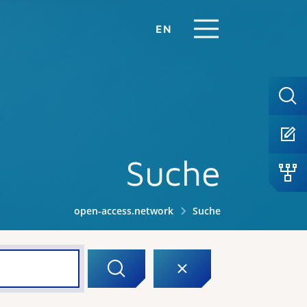
EN
Suche
open-access.network
Suche