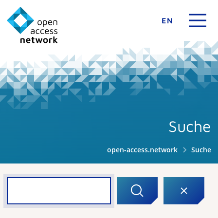
EN
Suche
open-access.network
Suche